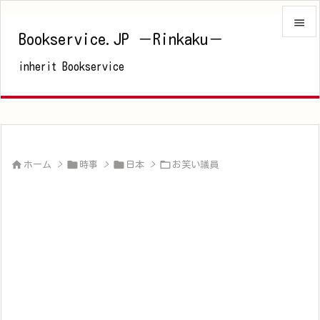

Bookservice.JP －Rinkaku－

inherit Bookservice
メニュ

サイド

前へ





ホーム
>
時事
>
日本
>
お笑い議員
次へ

検索