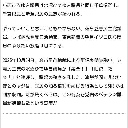
小西ひろゆき議員は水沼ひでゆき議員と同じ千葉県選出、
千葉県民と新潟県民の民意が疑われる。
やっていいこと悪いこともわからない、彼ら立憲民主党議
員、しばき隊や反日活動家、東京新聞の望月イソコ氏ら反
日のやりたい放題は目に余る。
2025年10月24日、高市早苗総裁による所信表明演説中、立
憲民主党の水沼ひでゆき議員が「裏金！」「旧統一教
会！」と連呼し、議場の秩序を乱した。演説が聞こえない
ほどのヤジは、国民の知る権利を妨げる行為としてSNSで批
判が殺到。だが驚くべきは、この行為を
党内のベテラン議
員が絶賛した
という事実だ。