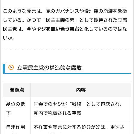
このような発言は、党のガバナンスや倫理観の崩壊を象徴
している。かつて「民主主義の砦」として期待された立憲
民主党は、今や
ヤジを競い合う舞台
と化しているのではな
いか。
立憲民主党の構造的な腐敗
問題点
内容
品位の低
国会でのヤジが“戦術”として容認され、
下
党内で称賛される空気
自浄作用
不祥事や暴言に対する処分が曖昧。更迭さ