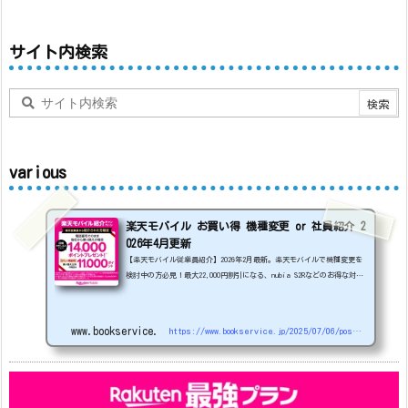
サイト内検索
various
楽天モバイル お買い得 機種変更 or 社員紹介 2
026年4月更新
【楽天モバイル従業員紹介】2026年2月最新。楽天モバイルで機種変更を
検討中の方必見！最大22,000円割引になる、nubia S2Rなどのお得な対象
機種を紹介します。
22000円引き機種、続々登場！
OPPO A5
5G
#1円
追加（2026/3）
nubia S2R (ZTE)
1円
S
amsung Galaxy A25 5G
1円
OPPO A3 5G
1円
www.bookservice.jp
https://www.bookservice.jp/2025/07/06/post-48181
arrows We2
1円
arrows We2 Plus
#1円
値
下げ（2026/3/3）
AQUOS sense9
33,900円
Phone (3a) 128GB
24,900～(値下げ)
※iphoneは楽天モバイルサイトからご...