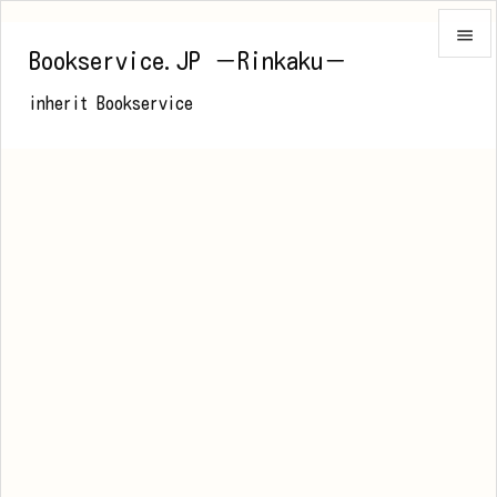

Bookservice.JP －Rinkaku－

inherit Bookservice
メニュ

前へ

次へ

検索