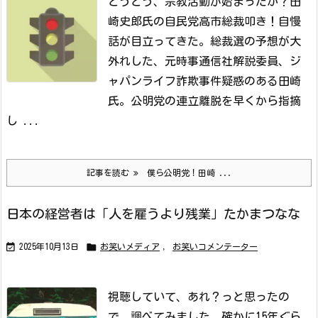
とうとう、宗教活動が始まったか？
田
崎史郎氏の自民党高市総裁叩き！自慢
話が目立ってきた。
総裁選の予想が大
外れした、元時事通信社解説委員、ジ
ャパンライフ詐欺事件疑惑のある田崎
氏。
公明党の連立離脱を早くから指摘
し ...
記事を読む
僕ら公明党！田崎 ...
日本の経営者は「人を雇うより残業」たかまつなな


2025年10月13日
お笑いメディア
,
お笑いコメンテーター
視聴していて、あれ？っと思ったの
で、調べてみました。
確かに15年ぐら