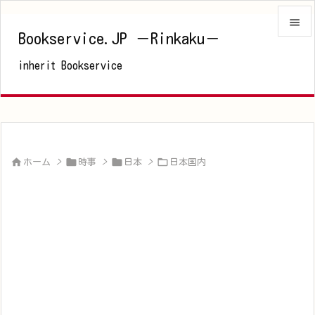

Bookservice.JP －Rinkaku－

inherit Bookservice
メニュ

サイド

前へ





ホーム
>
時事
>
日本
>
日本国内
次へ

検索