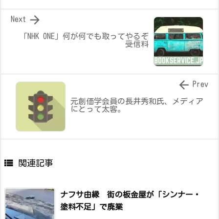

Next
「NHK ONE」何が何でも取ってやるぞ
受信料

Prev
元創価学会員の長井秀和氏、メディア
にとって太客。

関連記事
ナフサ由縁 街の板金屋が「シンナー・
塗料不足」で廃業