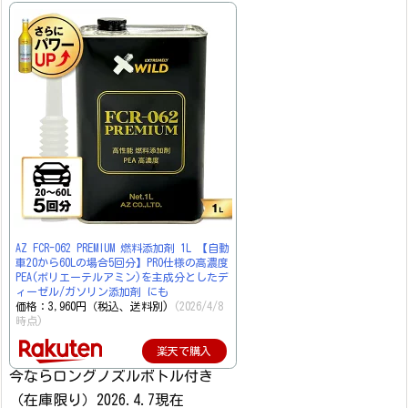
AZ FCR-062 PREMIUM 燃料添加剤 1L 【自動
車20から60Lの場合5回分】PRO仕様の高濃度
PEA(ポリエーテルアミン)を主成分としたデ
ィーゼル/ガソリン添加剤 にも
価格：3,960円（税込、送料別)
(2026/4/8
時点)
楽天で購入
今ならロングノズルボトル付き
（在庫限り）2026.4.7現在