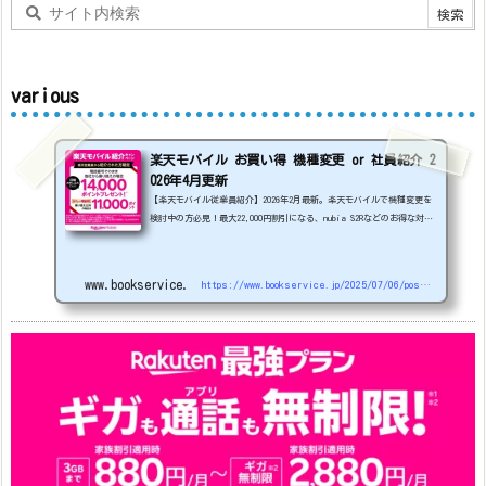
various
楽天モバイル お買い得 機種変更 or 社員紹介 2
026年4月更新
【楽天モバイル従業員紹介】2026年2月最新。楽天モバイルで機種変更を
検討中の方必見！最大22,000円割引になる、nubia S2Rなどのお得な対象
機種を紹介します。
22000円引き機種、続々登場！
OPPO A5
5G
#1円
追加（2026/3）
nubia S2R (ZTE)
1円
S
amsung Galaxy A25 5G
1円
OPPO A3 5G
1円
www.bookservice.jp
https://www.bookservice.jp/2025/07/06/post-48181
arrows We2
1円
arrows We2 Plus
#1円
値
下げ（2026/3/3）
AQUOS sense9
33,900円
Phone (3a) 128GB
24,900～(値下げ)
※iphoneは楽天モバイルサイトからご...