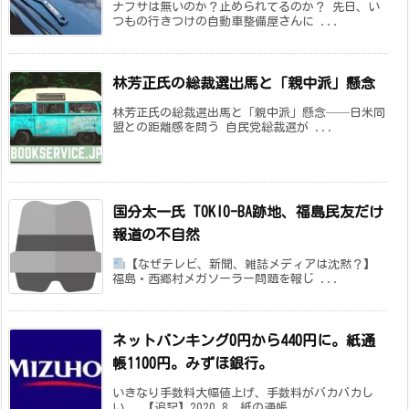
ナフサは無いのか？止められてるのか？ 先日、い
つもの行きつけの自動車整備屋さんに ...
林芳正氏の総裁選出馬と「親中派」懸念
林芳正氏の総裁選出馬と「親中派」懸念──日米同
盟との距離感を問う 自民党総裁選が ...
国分太一氏 TOKIO-BA跡地、福島民友だけ
報道の不自然
【なぜテレビ、新聞、雑誌メディアは沈黙？】
福島・西郷村メガソーラー問題を報じ ...
ネットバンキング0円から440円に。紙通
帳1100円。みずほ銀行。
いきなり手数料大幅値上げ、手数料がバカバカし
い。 【追記】2020.8、紙の通帳 ...