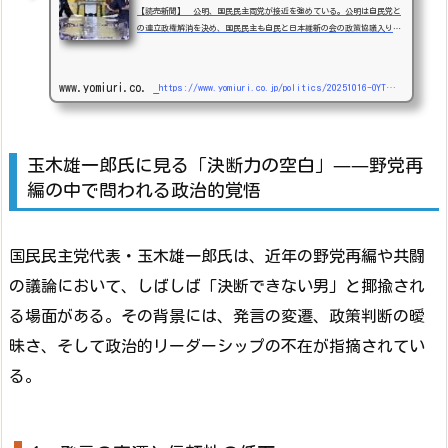
【読売新聞】 公明、国民民主両党が接近を強めている。公明は自民党と
の連立政権解消を決め、国民民主も自民と日本維新の会の政策協議入りを
受け、連立入りに応じない姿勢を鮮明にした。野党の立場から政策実現を
目指す思惑で双方は一致している。（
www.yomiuri.co.jp
https://www.yomiuri.co.jp/politics/20251016-OYT1T50223/
玉木雄一郎氏に見る「決断力の空白」——野党再
編の中で問われる政治的覚悟
国民民主党代表・玉木雄一郎氏は、近年の野党再編や共闘
の議論において、しばしば「決断できない男」と揶揄され
る場面がある。その背景には、発言の変遷、政策判断の曖
昧さ、そして政治的リーダーシップの不在が指摘されてい
る。