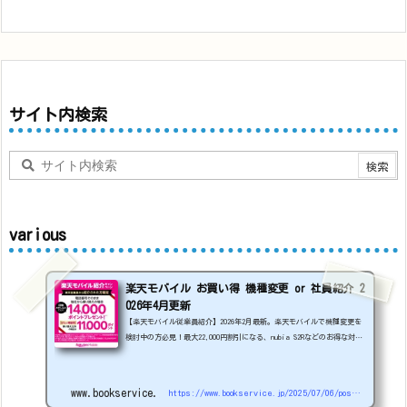
サイト内検索
various
楽天モバイル お買い得 機種変更 or 社員紹介 2
026年4月更新
【楽天モバイル従業員紹介】2026年2月最新。楽天モバイルで機種変更を
検討中の方必見！最大22,000円割引になる、nubia S2Rなどのお得な対象
機種を紹介します。
22000円引き機種、続々登場！
OPPO A5
5G
#1円
追加（2026/3）
nubia S2R (ZTE)
1円
S
amsung Galaxy A25 5G
1円
OPPO A3 5G
1円
www.bookservice.jp
https://www.bookservice.jp/2025/07/06/post-48181
arrows We2
1円
arrows We2 Plus
#1円
値