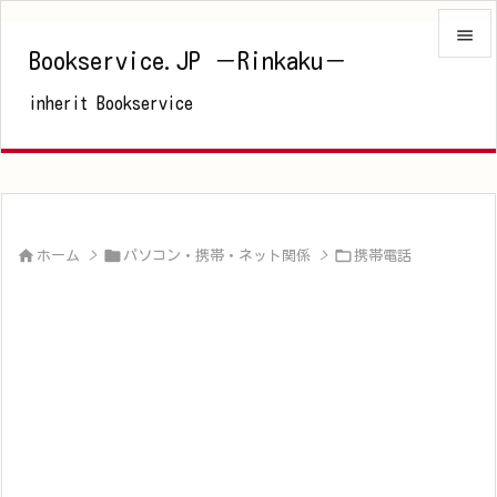

Bookservice.JP －Rinkaku－

inherit Bookservice
メニュ

サイド

前へ




ホーム
>
パソコン・携帯・ネット関係
>
携帯電話
次へ

検索