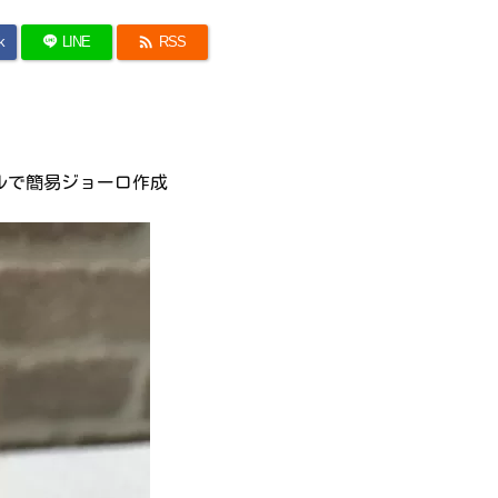

k
LINE
RSS
ルで簡易ジョーロ作成