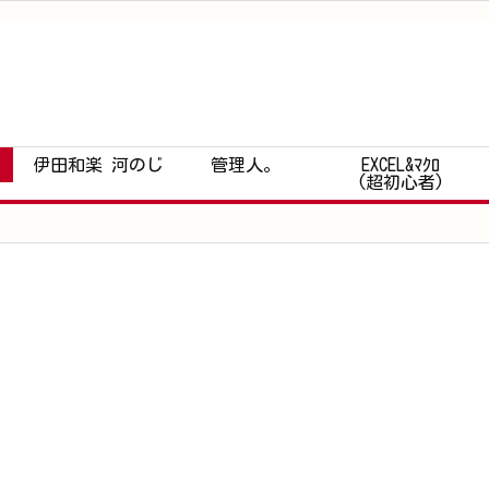
伊田和楽 河のじ
管理人。
EXCEL&ﾏｸﾛ
(超初心者)