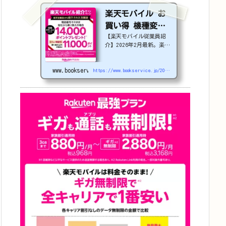
楽天モバイル お
買い得 機種変更
【楽天モバイル従業員紹
or 社員紹介 2026
介】2026年2月最新。楽天
年4月更新
モバイルで機種変更を検討
中の方必見！最大22,000
www.bookservice.jp
円割引になる、nubia S2
https://www.bookservice.jp/2025/07/06/post-48181
Rなどのお得な対象機種を
紹介します。
22000
円引き機種、続々登場！
OPPO A5 5G
#1
円
追加（2026/3）
nubia S2R (ZTE)
1円
Samsung
Galaxy A25 5G
1
円
OPPO A3 5G
1円
arrow
s We2
1円
arrows We2 Plus
#1
円
値下げ（2026/3/
3）
AQUOS sense9
3
3,900円
Phone (3a)
128GB
24,900～(値下
げ)
※iphoneは楽天モバ
イルサイトからご...