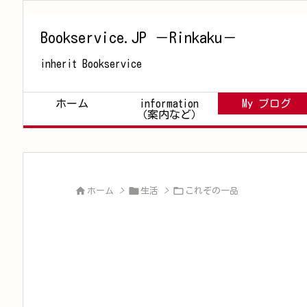
Bookservice.JP －Rinkaku－
inherit Bookservice
ホーム
information
My ブログ
（案内など）



ホーム
>
生活
>
これぞの一品