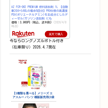
AZ FCR-062 PREMIUM 燃料添加剤 1L 【自動
車20から60Lの場合5回分】PRO仕様の高濃度
PEA(ポリエーテルアミン)を主成分としたデ
ィーゼル/ガソリン添加剤 にも
価格：3,960円（税込、送料別)
(2026/4/8
時点)
楽天で購入
今ならロングノズルボトル付き
（在庫限り）2026.4.7現在