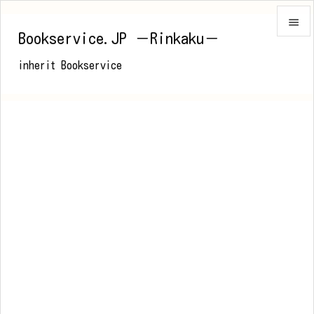

Bookservice.JP －Rinkaku－

inherit Bookservice
メニュ

前へ

次へ

検索