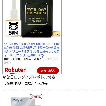
AZ FCR-062 PREMIUM 燃料添加剤 1L 【自動
車20から60Lの場合5回分】PRO仕様の高濃度
PEA(ポリエーテルアミン)を主成分としたデ
ィーゼル/ガソリン添加剤 にも
価格：3,960円（税込、送料別)
(2026/4/8
時点)
楽天で購入
今ならロングノズルボトル付き
（在庫限り）2026.4.7現在