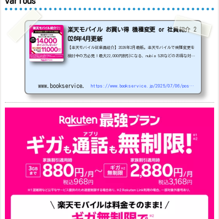
various
楽天モバイル お買い得 機種変更 or 社員紹介 2
026年4月更新
【楽天モバイル従業員紹介】2026年2月最新。楽天モバイルで機種変更を
検討中の方必見！最大22,000円割引になる、nubia S2Rなどのお得な対象
機種を紹介します。
22000円引き機種、続々登場！
OPPO A5
5G
#1円
追加（2026/3）
nubia S2R (ZTE)
1円
S
amsung Galaxy A25 5G
1円
OPPO A3 5G
1円
www.bookservice.jp
https://www.bookservice.jp/2025/07/06/post-48181
arrows We2
1円
arrows We2 Plus
#1円
値
下げ（2026/3/3）
AQUOS sense9
33,900円
Phone (3a) 128GB
24,900～(値下げ)
※iphoneは楽天モバイルサイトからご...