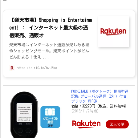
【楽天市場】Shopping is Entertainm
ent! ： インターネット最大級の通
信販売、通販オ
楽天市場はインターネット通販が楽しめる総
合ショッピングモール。楽天ポイントがどん
どん貯まる！使え ...
https://a.r10.to/hvU7kc
POCKETALK（ポケトーク）携帯型通
訳機 グローバル通信（2年）付き
ブラック W1PGK
価格：32270円（税込、送料無料)
(2018/11/2時点)
楽天で購
入