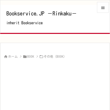

Bookservice.JP －Rinkaku－

inherit Bookservice
メニュ

サイド

前へ




ホーム
>
BOOK
>
その他（BOOK）
次へ

検索