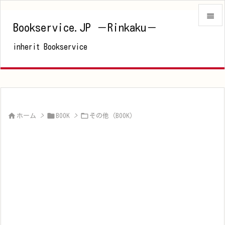

Bookservice.JP －Rinkaku－

inherit Bookservice
メニュ

サイド

前へ




ホーム
>
BOOK
>
その他（BOOK）
次へ

検索