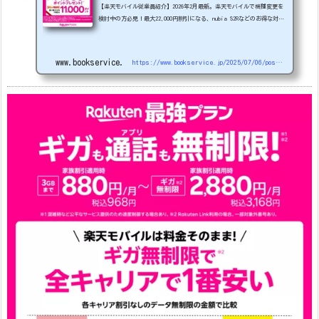
【楽天モバイル従業員紹介】2026年2月最新。楽天モバイルで機種変更を
検討中の方必見！最大22,000円割引になる、nubia S2Rなどのお得な対象
機種を紹介します。
22000円引き機種、続々登場！
OPPO A5
5G
#1円
追加（2026/3）
nubia S2R (ZTE)
1円
S
amsung Galaxy A25 5G
1円
OPPO A3 5G
1円
www.bookservice.jp
https://www.bookservice.jp/2025/07/06/post-48181
arrows We2
1円
arrows We2 Plus
#1円
値
下げ（2026/3/3）
AQUOS sense9
33,900円
Phone (3a) 128GB
24,900～(値下げ)
※iphoneは楽天モバイルサイトからご...