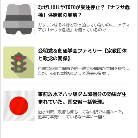
なぜLIXILやTOTOが受注停止？「ナフサ危
機」供給網の崩壊？
ガソリンはそれほどひっ迫していないのに、メディ
アが「ナフサ危機」を煽っているので ...
公明党＆創価学会ファミリー【宗教団体
と政党の関係】
自民党の裏金問題や統一教会の問題が世間を賑わし
たが、公明党離脱によって過去の事案 ...
事前放水で八ッ場ダム50個分の効果が生
まれていた。国交省一括管理。
治水対策、政府も何もしてない訳では無かった。
近年毎年発生しているな十年に一回と ...