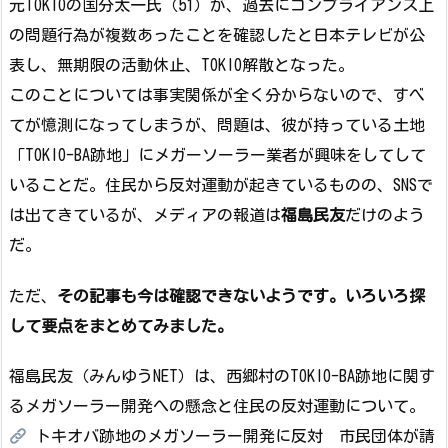
元TOKIOの国分太一氏（51）が、過去にコンプライアンス上
の問題行為が複数あったことを確認したと日本テレビが公
表し、無期限の活動休止、TOKIO解散となった。
このことについては事実関係が全く分からないので、すべ
てが憶測になってしまうが、問題は、彼が持っている土地
「TOKIO-BA跡地」にメガーソーラー業者が興味をしてして
いることだ。住民から反対運動が起きているものの、SNSで
は出てきているが、メディアの報道は
福島民友
だけのよう
だ。
ただ、
その記事も今は確認できないようです。いろいろ探
して要点をまとめてみました。
福島民友（みんゆうNET）は、西郷村のTOKIO-BA跡地に関す
るメガソーラー開発への懸念と住民の反対運動について。
トキオバ跡地のメガソーラー開発に反対 市民団体が請