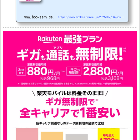
機種を紹介します。
22000円引き機種、続々登場！
OPPO A5
5G
#1円
追加（2026/3）
nubia S2R (ZTE)
1円
S
amsung Galaxy A25 5G
1円
OPPO A3 5G
1円
www.bookservice.jp
https://www.bookservice.jp/2025/07/06/post-48181
arrows We2
1円
arrows We2 Plus
#1円
値
下げ（2026/3/3）
AQUOS sense9
33,900円
Phone (3a) 128GB
24,900～(値下げ)
※iphoneは楽天モバイルサイトからご...