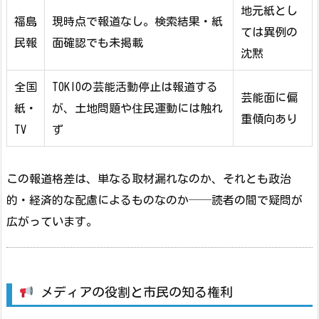
地元紙とし
福島
現時点で報道なし。検索結果・紙
ては異例の
民報
面確認でも未掲載
沈黙
全国
TOKIOの芸能活動停止は報道する
芸能面に偏
紙・
が、土地問題や住民運動には触れ
重傾向あり
TV
ず
この報道格差は、単なる取材漏れなのか、それとも政治
的・経済的な配慮によるものなのか──読者の間で疑問が
広がっています。
メディアの役割と市民の知る権利