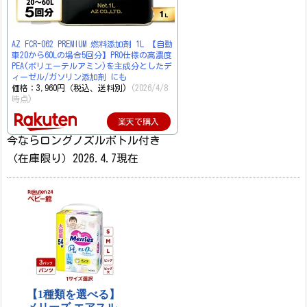
AZ FCR-062 PREMIUM 燃料添加剤 1L 【自動
車20から60Lの場合5回分】PRO仕様の高濃度
PEA(ポリエーテルアミン)を主成分としたデ
ィーゼル/ガソリン添加剤 にも
価格：3,960円（税込、送料別)
(2026/4/8
時点)
楽天で購入
今ならロングノズルボトル付き
（在庫限り）2026.4.7現在