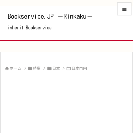

Bookservice.JP －Rinkaku－

inherit Bookservice
メニュ

サイド

前へ





ホーム
>
時事
>
日本
>
日本国内
次へ

検索