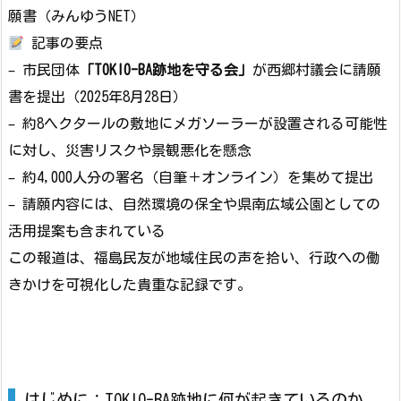
願書（みんゆうNET）
記事の要点
– 市民団体
「TOKIO-BA跡地を守る会」
が西郷村議会に請願
書を提出（2025年8月28日）
– 約8ヘクタールの敷地にメガソーラーが設置される可能性
に対し、災害リスクや景観悪化を懸念
– 約4,000人分の署名（自筆＋オンライン）を集めて提出
– 請願内容には、自然環境の保全や県南広域公園としての
活用提案も含まれている
この報道は、福島民友が地域住民の声を拾い、行政への働
きかけを可視化した貴重な記録です。
はじめに：TOKIO-BA跡地に何が起きているのか