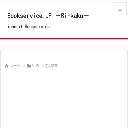

Bookservice.JP －Rinkaku－

inherit Bookservice
メニュ

サイド

前へ




ホーム
>
生活
>
家電
次へ

検索