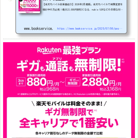
【楽天モバイル従業員紹介】2026年2月最新。楽天モバイルで機種変更を
検討中の方必見！最大22,000円割引になる、nubia S2Rなどのお得な対象
機種を紹介します。
22000円引き機種、続々登場！
OPPO A5
5G
#1円
追加（2026/3）
nubia S2R (ZTE)
1円
S
amsung Galaxy A25 5G
1円
OPPO A3 5G
1円
www.bookservice.jp
https://www.bookservice.jp/2025/07/06/post-48181
arrows We2
1円
arrows We2 Plus
#1円
値
下げ（2026/3/3）
AQUOS sense9
33,900円
Phone (3a) 128GB
24,900～(値下げ)
※iphoneは楽天モバイルサイトからご...