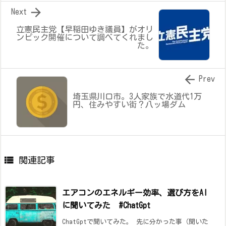

Next
立憲民主党【早稲田ゆき議員】がオリ
ンピック開催について調べてくれまし
た。

Prev
埼玉県川口市。3人家族で水道代1万
円、住みやすい街？八ッ場ダム

関連記事
エアコンのエネルギー効率、選び方をAI
に聞いてみた #ChatGpt
ChatGptで聞いてみた。 先に分かった事（聞いた