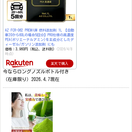
AZ FCR-062 PREMIUM 燃料添加剤 1L 【自動
車20から60Lの場合5回分】PRO仕様の高濃度
PEA(ポリエーテルアミン)を主成分としたデ
ィーゼル/ガソリン添加剤 にも
価格：3,960円（税込、送料別)
(2026/4/8
時点)
楽天で購入
今ならロングノズルボトル付き
（在庫限り）2026.4.7現在