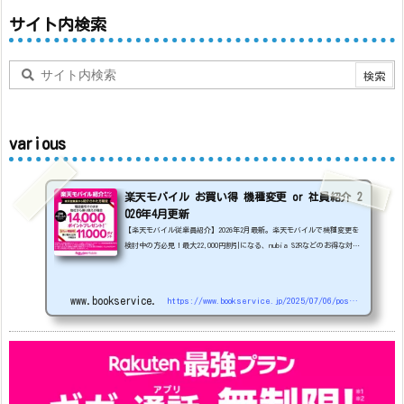
サイト内検索
various
楽天モバイル お買い得 機種変更 or 社員紹介 2
026年4月更新
【楽天モバイル従業員紹介】2026年2月最新。楽天モバイルで機種変更を
検討中の方必見！最大22,000円割引になる、nubia S2Rなどのお得な対象
機種を紹介します。
22000円引き機種、続々登場！
OPPO A5
5G
#1円
追加（2026/3）
nubia S2R (ZTE)
1円
S
amsung Galaxy A25 5G
1円
OPPO A3 5G
1円
www.bookservice.jp
https://www.bookservice.jp/2025/07/06/post-48181
arrows We2
1円
arrows We2 Plus
#1円
値
下げ（2026/3/3）
AQUOS sense9
33,900円
Phone (3a) 128GB
24,900～(値下げ)
※iphoneは楽天モバイルサイトからご...