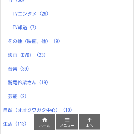
TVエンタメ
(29)
TV報道
(7)
その他（映画、他）
(9)
映画（DVD）
(23)
音楽
(39)
鷲尾伶菜さん
(19)
芸能
(2)
自然（オオクワガタ中心）
(10)



生活
(113)
メニュー
上へ
ホーム