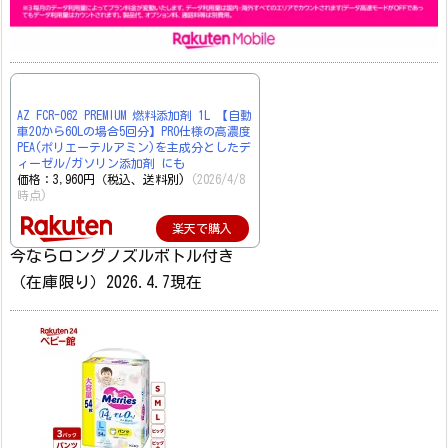
AZ FCR-062 PREMIUM 燃料添加剤 1L 【自動
車20から60Lの場合5回分】PRO仕様の高濃度
PEA(ポリエーテルアミン)を主成分としたデ
ィーゼル/ガソリン添加剤 にも
価格：3,960円（税込、送料別)
(2026/4/8
時点)
楽天で購入
今ならロングノズルボトル付き
（在庫限り）2026.4.7現在