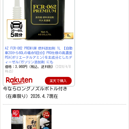
AZ FCR-062 PREMIUM 燃料添加剤 1L 【自動
車20から60Lの場合5回分】PRO仕様の高濃度
PEA(ポリエーテルアミン)を主成分としたデ
ィーゼル/ガソリン添加剤 にも
価格：3,960円（税込、送料別)
(2026/4/8
時点)
楽天で購入
今ならロングノズルボトル付き
（在庫限り）2026.4.7現在