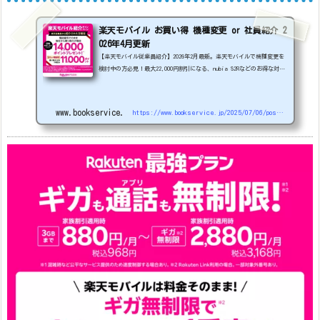
楽天モバイル お買い得 機種変更 or 社員紹介 2
026年4月更新
【楽天モバイル従業員紹介】2026年2月最新。楽天モバイルで機種変更を
検討中の方必見！最大22,000円割引になる、nubia S2Rなどのお得な対象
機種を紹介します。
22000円引き機種、続々登場！
OPPO A5
5G
#1円
追加（2026/3）
nubia S2R (ZTE)
1円
S
amsung Galaxy A25 5G
1円
OPPO A3 5G
1円
www.bookservice.jp
https://www.bookservice.jp/2025/07/06/post-48181
arrows We2
1円
arrows We2 Plus
#1円
値
下げ（2026/3/3）
AQUOS sense9
33,900円
Phone (3a) 128GB
24,900～(値下げ)
※iphoneは楽天モバイルサイトからご...