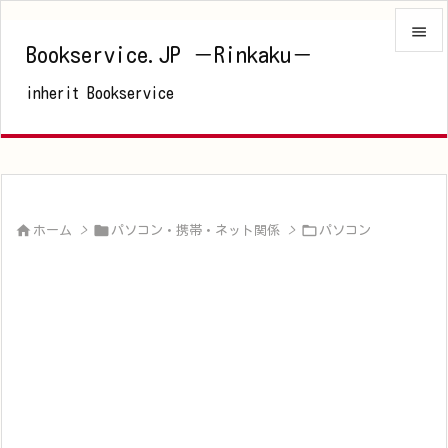

Bookservice.JP －Rinkaku－

inherit Bookservice
メニュ

サイド

前へ




ホーム
>
パソコン・携帯・ネット関係
>
パソコン
次へ

検索