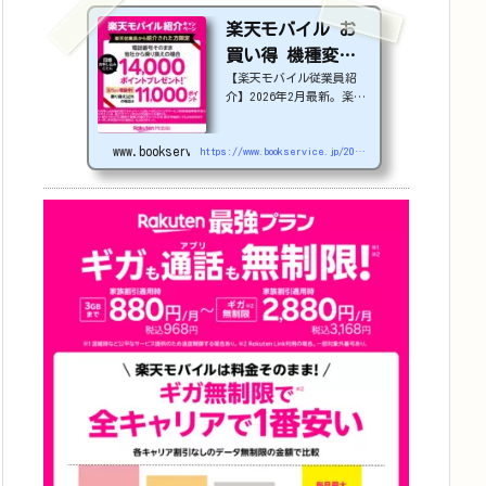
楽天モバイル お
買い得 機種変更
【楽天モバイル従業員紹
or 社員紹介 2026
介】2026年2月最新。楽天
年4月更新
モバイルで機種変更を検討
中の方必見！最大22,000
www.bookservice.jp
円割引になる、nubia S2
https://www.bookservice.jp/2025/07/06/post-48181
Rなどのお得な対象機種を
紹介します。
22000
円引き機種、続々登場！
OPPO A5 5G
#1
円
追加（2026/3）
nubia S2R (ZTE)
1円
Samsung
Galaxy A25 5G
1
円
OPPO A3 5G
1円
arrow
s We2
1円
arrows We2 Plus
#1
円
値下げ（2026/3/
3）
AQUOS sense9
3
3,900円
Phone (3a)
128GB
24,900～(値下
げ)
※iphoneは楽天モバ
イルサイトからご...