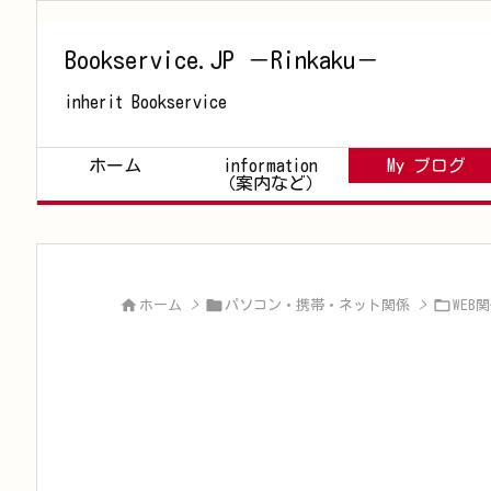
Bookservice.JP －Rinkaku－
inherit Bookservice
ホーム
information
My ブログ
（案内など）



ホーム
>
パソコン・携帯・ネット関係
>
WEB