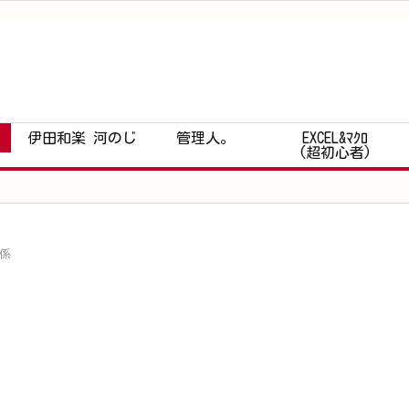
伊田和楽 河のじ
管理人。
EXCEL&ﾏｸﾛ
(超初心者)
関係