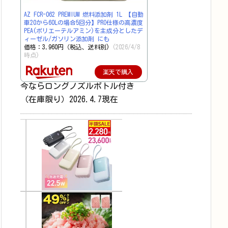
AZ FCR-062 PREMIUM 燃料添加剤 1L 【自動
車20から60Lの場合5回分】PRO仕様の高濃度
PEA(ポリエーテルアミン)を主成分としたデ
ィーゼル/ガソリン添加剤 にも
価格：3,960円（税込、送料別)
(2026/4/8
時点)
楽天で購入
今ならロングノズルボトル付き
（在庫限り）2026.4.7現在