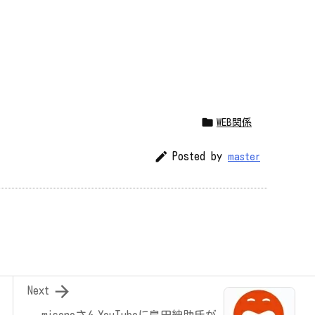

WEB関係

Posted by
master

Next