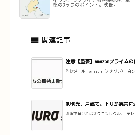
イラン、ウクライナ旅客機墜落、撃
墜の3っつのポイント。映像。

関連記事
注意【重要】Amazonプライ
詐欺メール、anazon（アナゾン） 自分
NURO光、戸建て。下りが異常
障害で無ければオワコンレベル。 テレワ