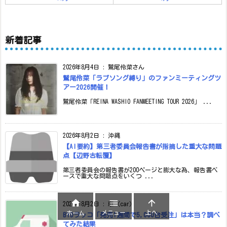
新着記事
2026年8月4日
:
鷲尾伶菜さん
鷲尾伶菜「ラブソング縛り」のファンミーティングツ
アー2026開催！
鷲尾伶菜「REINA WASHIO FANMEETING TOUR 2026」 ...
2026年8月2日
:
沖縄
【AI要約】第三者委員会報告書が指摘した重大な問題
点【辺野古転覆】
第三者委員会の報告書が200ページと膨大な為、報告書ベ
ースで重大な問題点をいくつ ...



2026年8月2日
:
車（car）
メニュー
上へ
ホーム
BYDラッコ「発売1週間で5,000台受注」は本当？調べ
てみた結果