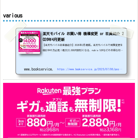
various
楽天モバイル お買い得 機種変更 or 社員紹介 2
026年4月更新
【楽天モバイル従業員紹介】2026年2月最新。楽天モバイルで機種変更を
検討中の方必見！最大22,000円割引になる、nubia S2Rなどのお得な対象
機種を紹介します。
22000円引き機種、続々登場！
OPPO A5
5G
#1円
追加（2026/3）
nubia S2R (ZTE)
1円
S
amsung Galaxy A25 5G
1円
OPPO A3 5G
1円
www.bookservice.jp
https://www.bookservice.jp/2025/07/06/post-48181
arrows We2
1円
arrows We2 Plus
#1円
値
下げ（2026/3/3）
AQUOS sense9
33,900円
Phone (3a) 128GB
24,900～(値下げ)
※iphoneは楽天モバイルサイトからご...