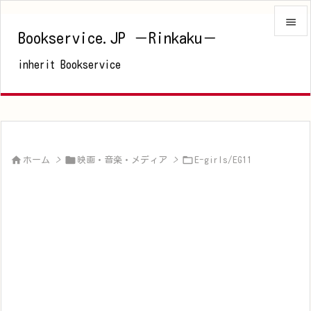

Bookservice.JP －Rinkaku－

inherit Bookservice
メニュ

サイド

前へ




ホーム
>
映画・音楽・メディア
>
E-girls/EG11
次へ

検索