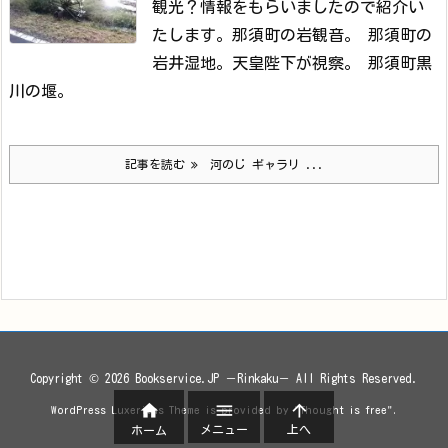
観光？情報をもらいましたので紹介い
たします。
那須町の岩観音。
那須町の
岩井湿地。天皇陛下が視察。
那須町黒
川の堰。
記事を読む
河のじ ギャラリ ...
Copyright ©
2026
Bookservice.JP －Rinkaku－
All Rights Reserved.



WordPress Luxeritas Theme is provided by "
Thought is free
".
メニュー
上へ
ホーム