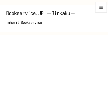

Bookservice.JP －Rinkaku－

inherit Bookservice
メニュ

前へ

次へ

検索