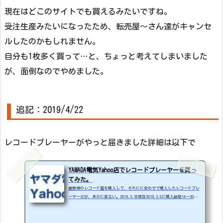
現在はどこのサイトでも買えるみたいですね。
受注生産みたいになったため、転売屋～さん達がキャンセ
ルしたのかもしれません。
自分も1枚多く買って…と、ちょっと考えてしまいました
が、面倒なのでやめました。
追記：2019/4/22
レコードプレーヤーがやっと届きました詳細は以下で
YAMADA電気Yahoo店でレコードプレーヤーを買っ
てみた。
星野源のレコード盤を購入して、それにに合わせて購入したレコードプレ
ーヤーだが、未だに来ない。2019.3.25現在2019.3.5に購入納期14～20日
注文後、2.3日間は取り寄せですメールが何度か来ていたが、数日前問い
合わせたら、取り寄せ中で、いつなのかは返信が無かった。無ければ無い
で連絡してくれれば良いのだが、納期がはっきりしないってYAMADAのレベ