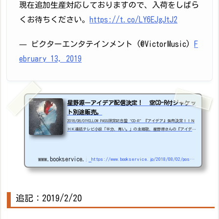
現在追加生産対応しておりますので、入荷をしばら
くお待ちください。
https://t.co/LY6EJgJtJ2
— ビクターエンタテインメント (@VictorMusic)
F
ebruary 13, 2019
星野源―アイデア配信決定！ 空CD-R付ジャケッ
ト別途販売。
2018/08/01YELLOW PASS限定記念盤“CD-R”『アイデア』発売決定！！Ｎ
ＨＫ連続テレビ小説「半分、青い。」の主題歌、星野源さんの『アイデ
ア』が8月20日に配信リリースされます。どうやら今回はＣＤの販売は無
く楽曲は配信のみです。ただ、星野源さんからの要望でパッケージを販売
するようですのでファンはうれしいですね。曲数やアルバムに収録する関
www.bookservice.jp
https://www.bookservice.jp/2018/08/02/post-1588
係もあるのかもしれません。※同封の空CD-Rに焼いてください的なことの
ようです。ただ、購入には「YELLOW PASS」の会員になる必要があるよう
で、登録には『YELLOW MAGAZINE』のIDが必要み...
追記：2019/2/20