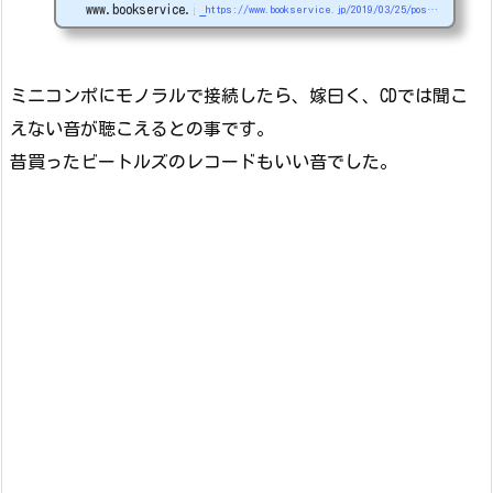
www.bookservice.jp
https://www.bookservice.jp/2019/03/25/post-4044
ルってそんな感じなのか？うーん、どうしたものか...。ちなみに、商品
のページは消えている...。普通は、品切れや購入できないにしないかな
ぁ？。2019.3.29返事がきましたヤマダ電機...
ミニコンポにモノラルで接続したら、嫁曰く、CDでは聞こ
えない音が聴こえるとの事です。
昔買ったビートルズのレコードもいい音でした。