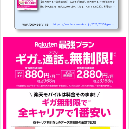
【楽天モバイル従業員紹介】2026年2月最新。楽天モバイルで機種変更を
検討中の方必見！最大22,000円割引になる、nubia S2Rなどのお得な対象
機種を紹介します。
22000円引き機種、続々登場！
OPPO A5
5G
#1円
追加（2026/3）
nubia S2R (ZTE)
1円
S
amsung Galaxy A25 5G
1円
OPPO A3 5G
1円
www.bookservice.jp
https://www.bookservice.jp/2025/07/06/post-48181
arrows We2
1円
arrows We2 Plus
#1円
値
下げ（2026/3/3）
AQUOS sense9
33,900円
Phone (3a) 128GB
24,900～(値下げ)
※iphoneは楽天モバイルサイトからご...