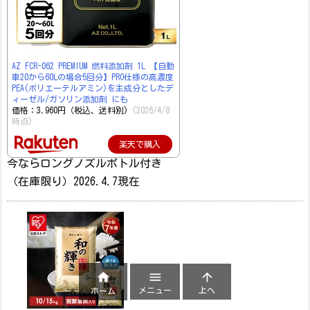
AZ FCR-062 PREMIUM 燃料添加剤 1L 【自動
車20から60Lの場合5回分】PRO仕様の高濃度
PEA(ポリエーテルアミン)を主成分としたデ
ィーゼル/ガソリン添加剤 にも
価格：3,960円（税込、送料別)
(2026/4/8
時点)
楽天で購入
今ならロングノズルボトル付き
（在庫限り）2026.4.7現在



メニュー
上へ
ホーム