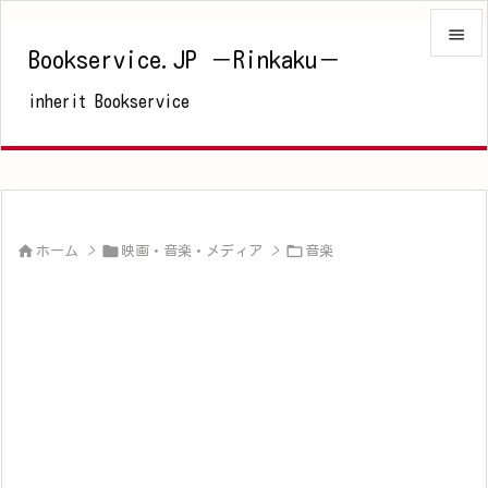

Bookservice.JP －Rinkaku－

inherit Bookservice
メニュ

サイド

前へ




ホーム
>
映画・音楽・メディア
>
音楽
次へ

検索