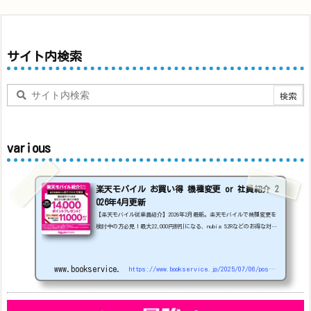
サイト内検索
various
楽天モバイル お買い得 機種変更 or 社員紹介 2
026年4月更新
【楽天モバイル従業員紹介】2026年2月最新。楽天モバイルで機種変更を
検討中の方必見！最大22,000円割引になる、nubia S2Rなどのお得な対象
機種を紹介します。
22000円引き機種、続々登場！
OPPO A5
5G
#1円
追加（2026/3）
nubia S2R (ZTE)
1円
S
amsung Galaxy A25 5G
1円
OPPO A3 5G
1円
www.bookservice.jp
https://www.bookservice.jp/2025/07/06/post-48181
arrows We2
1円
arrows We2 Plus
#1円
値
下げ（2026/3/3）
AQUOS sense9
33,900円
Phone (3a) 128GB
24,900～(値下げ)
※iphoneは楽天モバイルサイトからご...