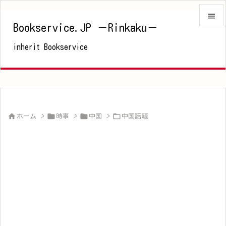

Bookservice.JP －Rinkaku－

inherit Bookservice
メニュ

サイド

前へ





ホーム
>
時事
>
中国
>
中国話題
次へ

検索