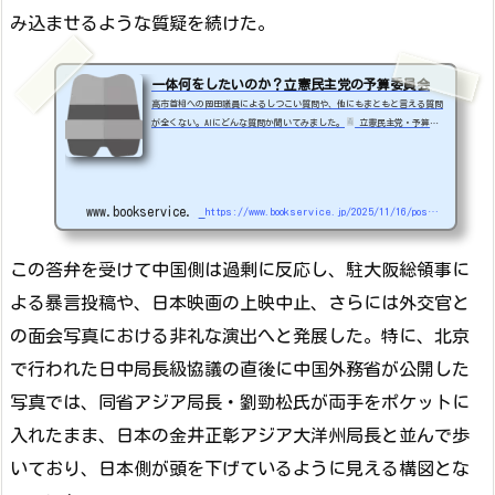
み込ませるような質疑を続けた。
一体何をしたいのか？立憲民主党の予算委員会
高市首相への岡田議員によるしつこい質問や、他にもまともと言える質問
が全くない。AIにどんな質問か聞いてみました。
立憲民主党・予算委
員会質疑まとめ（議員別）議員名主なテーマ質疑の要点主な反応・評価採
点岡田克也外交・安保（台湾有事）台湾封鎖時の「存立危機事態」該当性
を執拗に追及。首相から「可能性高い」との答弁を引き出す。「火種を作
った」「中国を刺激」「首相の失言を誘導」と批判集中。党内擁護以外は
www.bookservice.jp
https://www.bookservice.jp/2025/11/16/post-48795
否定的。★☆☆☆☆大串博志外交・安保（岡田質疑の続き）台湾海峡封鎖
時の米軍支援を前提に政府見解を追及。「粘...
この答弁を受けて中国側は過剰に反応し、駐大阪総領事に
よる暴言投稿や、日本映画の上映中止、さらには外交官と
の面会写真における非礼な演出へと発展した。特に、北京
で行われた日中局長級協議の直後に中国外務省が公開した
写真では、同省アジア局長・劉勁松氏が両手をポケットに
入れたまま、日本の金井正彰アジア大洋州局長と並んで歩
いており、日本側が頭を下げているように見える構図とな