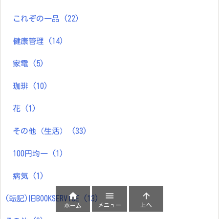
これぞの一品
(22)
健康管理
(14)
家電
(5)
珈琲
(10)
花
(1)
その他（生活）
(33)
100円均一
(1)
病気
(1)



(転記)旧BOOKSERVICE
(13)
メニュー
上へ
ホーム