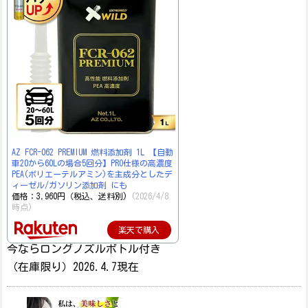
AZ FCR-062 PREMIUM 燃料添加剤 1L 【自動
車20から60Lの場合5回分】PRO仕様の高濃度
PEA(ポリエーテルアミン)を主成分としたデ
ィーゼル/ガソリン添加剤 にも
価格：3,960円（税込、送料別)
(2026/4/8
時点)
楽天で購入
今ならロングノズルボトル付き
（在庫限り）2026.4.7現在