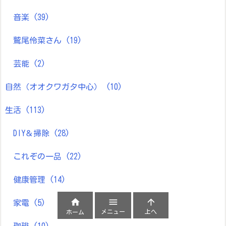
音楽
(39)
鷲尾伶菜さん
(19)
芸能
(2)
自然（オオクワガタ中心）
(10)
生活
(113)
DIY＆掃除
(28)
これぞの一品
(22)
健康管理
(14)



家電
(5)
メニュー
上へ
ホーム