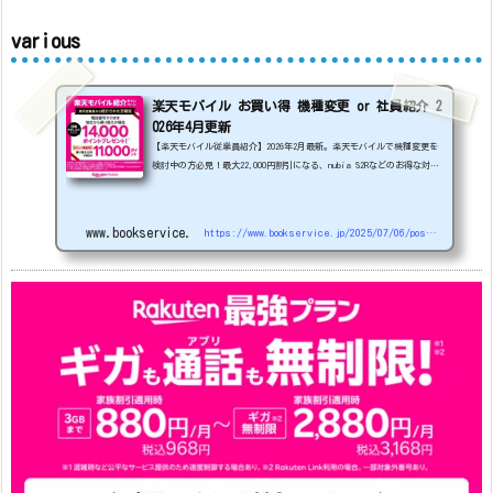
various
楽天モバイル お買い得 機種変更 or 社員紹介 2
026年4月更新
【楽天モバイル従業員紹介】2026年2月最新。楽天モバイルで機種変更を
検討中の方必見！最大22,000円割引になる、nubia S2Rなどのお得な対象
機種を紹介します。
22000円引き機種、続々登場！
OPPO A5
5G
#1円
追加（2026/3）
nubia S2R (ZTE)
1円
S
amsung Galaxy A25 5G
1円
OPPO A3 5G
1円
www.bookservice.jp
https://www.bookservice.jp/2025/07/06/post-48181
arrows We2
1円
arrows We2 Plus
#1円
値
下げ（2026/3/3）
AQUOS sense9
33,900円
Phone (3a) 128GB
24,900～(値下げ)
※iphoneは楽天モバイルサイトからご...