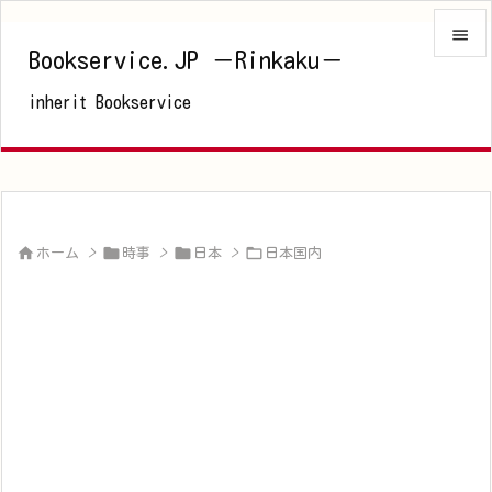

Bookservice.JP －Rinkaku－

inherit Bookservice
メニュ

サイド

前へ





ホーム
>
時事
>
日本
>
日本国内
次へ

検索