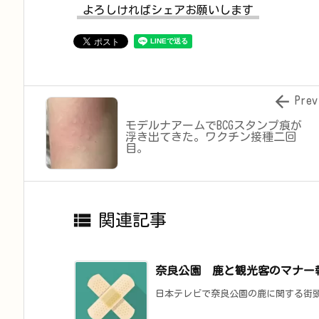
よろしければシェアお願いします

Prev
モデルナアームでBCGスタンプ痕が
浮き出てきた。ワクチン接種二回
目。

関連記事
奈良公園 鹿と観光客のマナー
日本テレビで奈良公園の鹿に関する街頭