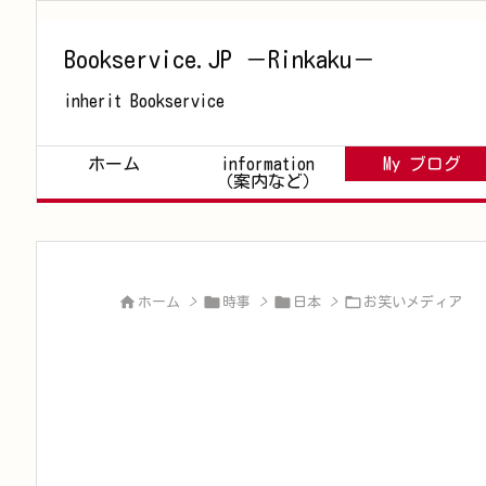
Bookservice.JP －Rinkaku－
inherit Bookservice
ホーム
information
My ブログ
（案内など）




ホーム
>
時事
>
日本
>
お笑いメディア