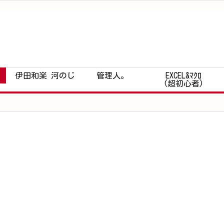
伊田和楽 河のじ
管理人。
EXCEL&ﾏｸﾛ
(超初心者)