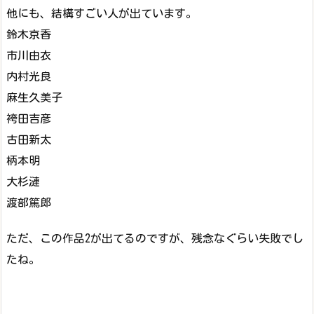
他にも、結構すごい人が出ています。
鈴木京香
市川由衣
内村光良
麻生久美子
袴田吉彦
古田新太
柄本明
大杉漣
渡部篤郎
ただ、この作品2が出てるのですが、残念なぐらい失敗でし
たね。