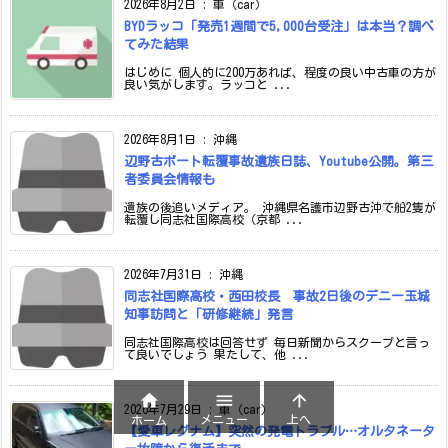
2026年8月2日
:
車（car）
BYDラッコ「発売1週間で5,000台受注」は本当？調べ
てみた結果
はじめに 個人的に200万あれば、程度の良い中古車の方が
良い気がします。ラッコと ...
2026年8月1日
:
沖縄
辺野古ボート転覆事故遺族日誌、Youtube公開。第三
者委員会情報も
遺族の後追いメディア。 沖縄県名護市辺野古沖で船2隻が
転覆し同志社国際高校（京都 ...
2026年7月31日
:
沖縄
同志社国際高校・西田校長 事故2日後のデニー玉城
知事訪問と「研修継続」発言
同志社国際高校は回答せず 毎日新聞からスクープと言っ
て良いでしょう 果たして、他 ...



2026年7月29日
:
車（car）
メニュー
上へ
ホーム
【愛車レグナム】突然の発電トラブル…オルタネータ