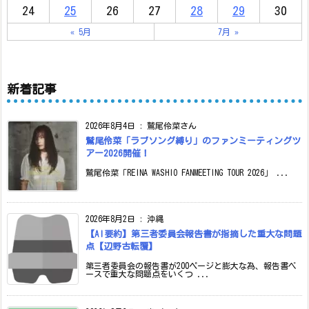
24
25
26
27
28
29
30
« 5月
7月 »
新着記事
2026年8月4日
:
鷲尾伶菜さん
鷲尾伶菜「ラブソング縛り」のファンミーティングツ
アー2026開催！
鷲尾伶菜「REINA WASHIO FANMEETING TOUR 2026」 ...
2026年8月2日
:
沖縄
【AI要約】第三者委員会報告書が指摘した重大な問題
点【辺野古転覆】
第三者委員会の報告書が200ページと膨大な為、報告書ベ
ースで重大な問題点をいくつ ...