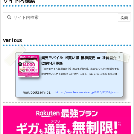
サイト内検索
various
楽天モバイル お買い得 機種変更 or 社員紹介 2
026年4月更新
【楽天モバイル従業員紹介】2026年2月最新。楽天モバイルで機種変更を
検討中の方必見！最大22,000円割引になる、nubia S2Rなどのお得な対象
機種を紹介します。
22000円引き機種、続々登場！
OPPO A5
5G
#1円
追加（2026/3）
nubia S2R (ZTE)
1円
S
amsung Galaxy A25 5G
1円
OPPO A3 5G
1円
www.bookservice.jp
https://www.bookservice.jp/2025/07/06/post-48181
arrows We2
1円
arrows We2 Plus
#1円
値
下げ（2026/3/3）
AQUOS sense9
33,900円
Phone (3a) 128GB
24,900～(値下げ)
※iphoneは楽天モバイルサイトからご...