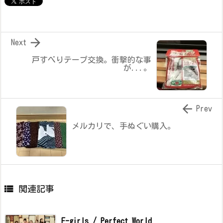

Next
戸すべりテープ交換。衝撃的な事
が...。

Prev
メルカリで、手ぬぐい購入。

関連記事
E-girls / Perfect World