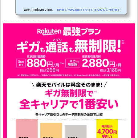
5G
#1円
追加（2026/3）
nubia S2R (ZTE)
1円
S
amsung Galaxy A25 5G
1円
OPPO A3 5G
1円
www.bookservice.jp
https://www.bookservice.jp/2025/07/06/post-48181
arrows We2
1円
arrows We2 Plus
#1円
値
下げ（2026/3/3）
AQUOS sense9
33,900円
Phone (3a) 128GB
24,900～(値下げ)
※iphoneは楽天モバイルサイトからご...