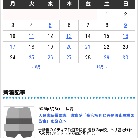
月
火
水
木
金
土
日
1
2
3
4
5
6
7
8
9
10
11
12
13
14
15
16
17
18
19
20
21
22
23
24
25
26
27
28
29
30
« 8月
10月 »
新着記事
2026年8月8日
:
沖縄
辺野古転覆事故、遺族が「全容解明と再発防止を求め
る会」を設立へ
告訴後のメディア報道を検証 遺族の学校、ヘリ基地団体
への告訴でメディアが動いたと ...