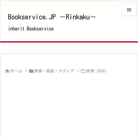

Bookservice.JP －Rinkaku－

inherit Bookservice
メニュ

サイド

前へ




ホーム
>
映画・音楽・メディア
>
映画（DVD）
次へ

検索