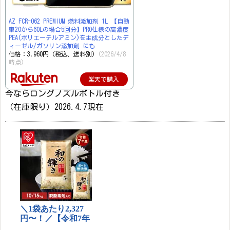
AZ FCR-062 PREMIUM 燃料添加剤 1L 【自動
車20から60Lの場合5回分】PRO仕様の高濃度
PEA(ポリエーテルアミン)を主成分としたデ
ィーゼル/ガソリン添加剤 にも
価格：3,960円（税込、送料別)
(2026/4/8
時点)
楽天で購入
今ならロングノズルボトル付き
（在庫限り）2026.4.7現在