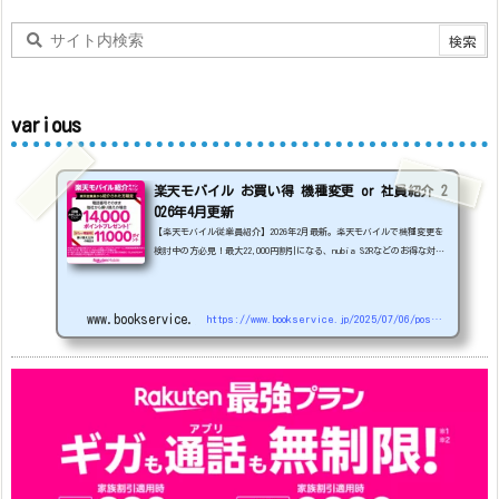
various
楽天モバイル お買い得 機種変更 or 社員紹介 2
026年4月更新
【楽天モバイル従業員紹介】2026年2月最新。楽天モバイルで機種変更を
検討中の方必見！最大22,000円割引になる、nubia S2Rなどのお得な対象
機種を紹介します。
22000円引き機種、続々登場！
OPPO A5
5G
#1円
追加（2026/3）
nubia S2R (ZTE)
1円
S
amsung Galaxy A25 5G
1円
OPPO A3 5G
1円
www.bookservice.jp
https://www.bookservice.jp/2025/07/06/post-48181
arrows We2
1円
arrows We2 Plus
#1円
値
下げ（2026/3/3）
AQUOS sense9
33,900円
Phone (3a) 128GB
24,900～(値下げ)
※iphoneは楽天モバイルサイトからご...