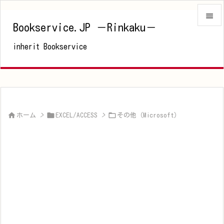

Bookservice.JP －Rinkaku－

inherit Bookservice
メニュ

サイド

前へ




ホーム
>
EXCEL/ACCESS
>
その他（Microsoft）
次へ

検索