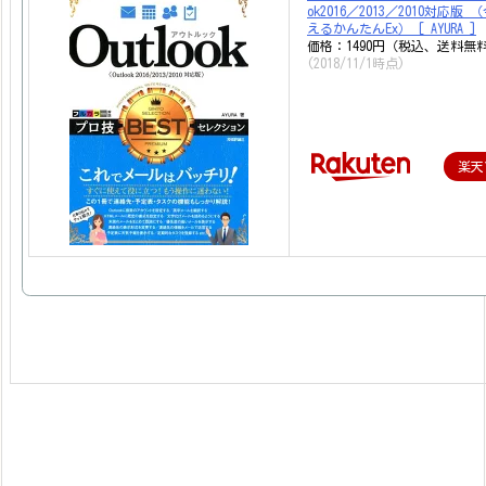
ok2016／2013／2010対応版
えるかんたんEx） [ AYURA ]
価格：1490円（税込、送料無料
(2018/11/1時点)
楽天