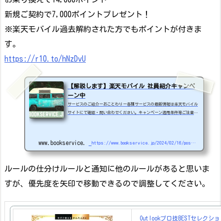
新規ご契約で7,000ポイントプレゼント！
※楽天モバイル過去解約された方でもポイントが付きま
す。
https://r10.to/hNzDvU
【解説します】楽天モバイル 社員紹介キャンペ
ーン中
サービスのご紹介ーおことわりー各種サービスの最新情報は楽天モバイル
サイトにて確認・問い合わせください。キャンペーン適用条件等ご注意く
ださい。・2024/7/1より楽天モバイル プラチナバンド始動（商用サービ
ス開始）。プラチナバンドは主要都市部から順次拡大予定。・とのかく安
い、しかも無制限に使っても2980円（税抜き）5G時代、マンガや動画を見
www.bookservice.jp
https://www.bookservice.jp/2024/02/16/post-47209
たら数日で20GBなんて超えてしまいます。・RakutenLinkからの通話料無
料は結構お得です。最近事故ってしまい、電話をかけることが多くなった
ので重宝してます。※他社接続サービスな...
ルールの仕分けルールと通知に他のルールがあると思いま
すが、優先度を矢印で移動できるので調整してください。
Outlookプロ技BESTセレクション