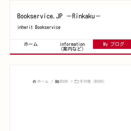
Bookservice.JP －Rinkaku－
inherit Bookservice
ホーム
information
My ブログ
（案内など）



ホーム
>
BOOK
>
その他（BOOK）