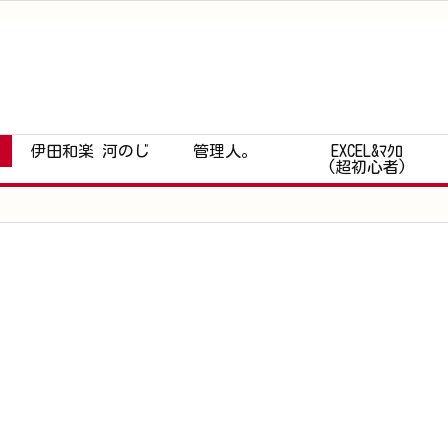
伊田和楽 河のじ
管理人。
EXCEL&ﾏｸﾛ
(超初心者)