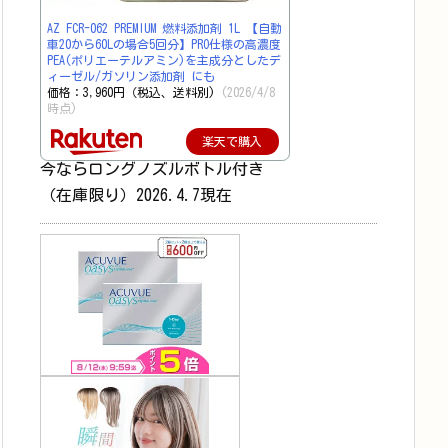
AZ FCR-062 PREMIUM 燃料添加剤 1L 【自動
車20から60Lの場合5回分】PRO仕様の高濃度
PEA(ポリエーテルアミン)を主成分としたデ
ィーゼル/ガソリン添加剤 にも
価格：3,960円（税込、送料別)
(2026/4/8
時点)
楽天で購入
今ならロングノズルボトル付き
（在庫限り）2026.4.7現在