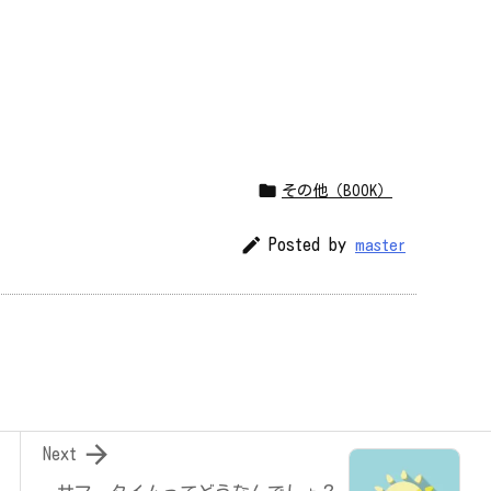

その他（BOOK）

Posted by
master

Next