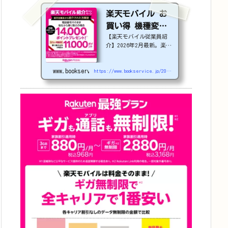
楽天モバイル お
買い得 機種変更
【楽天モバイル従業員紹
or 社員紹介 2026
介】2026年2月最新。楽天
年4月更新
モバイルで機種変更を検討
中の方必見！最大22,000
www.bookservice.jp
円割引になる、nubia S2
https://www.bookservice.jp/2025/07/06/post-48181
Rなどのお得な対象機種を
紹介します。
22000
円引き機種、続々登場！
OPPO A5 5G
#1
円
追加（2026/3）
nubia S2R (ZTE)
1円
Samsung
Galaxy A25 5G
1
円
OPPO A3 5G
1円
arrow
s We2
1円
arrows We2 Plus
#1
円
値下げ（2026/3/
3）
AQUOS sense9
3
3,900円
Phone (3a)
128GB
24,900～(値下
げ)
※iphoneは楽天モバ
イルサイトからご...