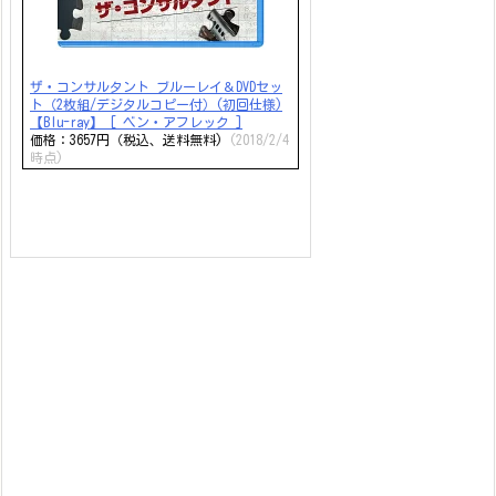
ザ・コンサルタント ブルーレイ＆DVDセッ
ト（2枚組/デジタルコピー付）(初回仕様)
【Blu-ray】 [ ベン・アフレック ]
価格：3657円（税込、送料無料)
(2018/2/4
時点)