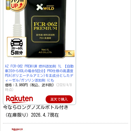
AZ FCR-062 PREMIUM 燃料添加剤 1L 【自動
車20から60Lの場合5回分】PRO仕様の高濃度
PEA(ポリエーテルアミン)を主成分としたデ
ィーゼル/ガソリン添加剤 にも
価格：3,960円（税込、送料別)
(2026/4/8
時点)
楽天で購入
今ならロングノズルボトル付き
（在庫限り）2026.4.7現在