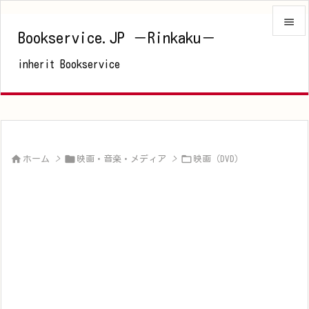

Bookservice.JP －Rinkaku－

inherit Bookservice
メニュ

サイド

前へ




ホーム
>
映画・音楽・メディア
>
映画（DVD）
次へ

検索