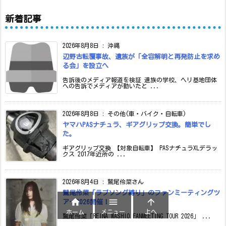
新着記事
2026年8月8日
:
沖縄
辺野古転覆事故、遺族が「全容解明と再発防止を求め
る会」を設立へ
告訴後のメディア報道を検証 遺族の学校、ヘリ基地団体
への告訴でメディアが動いたと ...
2026年8月8日
:
その他(車・バイク・自転車)
ヤマハPASナチュラ、ギアグリップ交換。簡単でし
た。
ギアグリップ交換 【対象自転車】 PASナチュラXLデラッ
クス 2017年近所の ...
2026年8月4日
:
鷲尾伶菜さん
鷲尾伶菜「ラブソング縛り」のファンミーティングツ



アー2026開催！
メニュー
上へ
ホーム
鷲尾伶菜「REINA WASHIO FANMEETING TOUR 2026」 ...