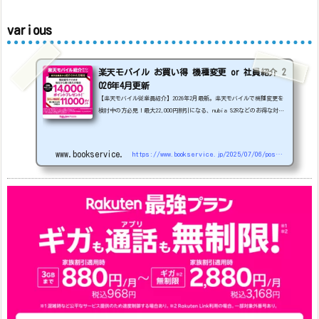
various
楽天モバイル お買い得 機種変更 or 社員紹介 2
026年4月更新
【楽天モバイル従業員紹介】2026年2月最新。楽天モバイルで機種変更を
検討中の方必見！最大22,000円割引になる、nubia S2Rなどのお得な対象
機種を紹介します。
22000円引き機種、続々登場！
OPPO A5
5G
#1円
追加（2026/3）
nubia S2R (ZTE)
1円
S
amsung Galaxy A25 5G
1円
OPPO A3 5G
1円
www.bookservice.jp
https://www.bookservice.jp/2025/07/06/post-48181
arrows We2
1円
arrows We2 Plus
#1円
値
下げ（2026/3/3）
AQUOS sense9
33,900円
Phone (3a) 128GB
24,900～(値下げ)
※iphoneは楽天モバイルサイトからご...