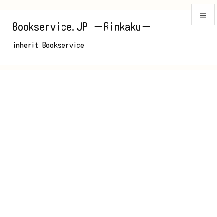

Bookservice.JP －Rinkaku－

inherit Bookservice
メニュ

前へ

次へ

検索