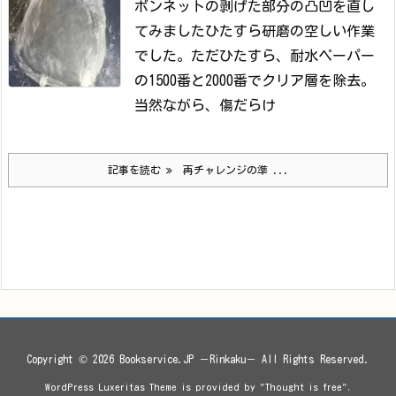
ボンネットの剥げた部分の凸凹を直し
てみました
ひたすら研磨の空しい作業
でした。
ただひたすら、耐水ペーパー
の1500番と2000番でクリア層を除去。
当然ながら、傷だらけ
記事を読む
再チャレンジの準 ...
Copyright ©
2026
Bookservice.JP －Rinkaku－
All Rights Reserved.
WordPress Luxeritas Theme is provided by "
Thought is free
".