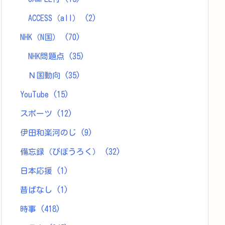
ACCESS（all）
(2)
NHK（N国）
(70)
NHK問題点
(35)
Ｎ国動向
(35)
YouTube
(15)
スポーツ
(12)
伊田和楽河のじ
(9)
備忘録（びぼうろく）
(32)
日本応援
(1)
昔ばなし
(1)
時事
(418)