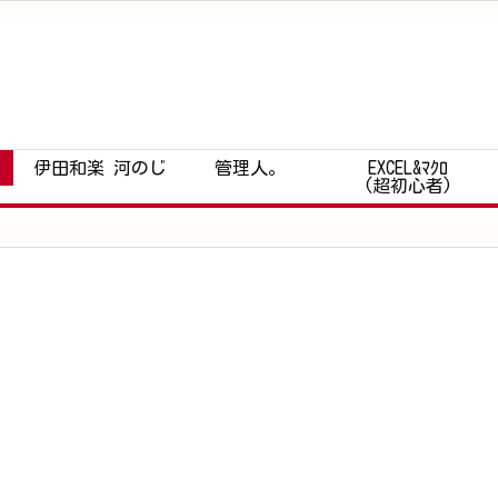
伊田和楽 河のじ
管理人。
EXCEL&ﾏｸﾛ
(超初心者)