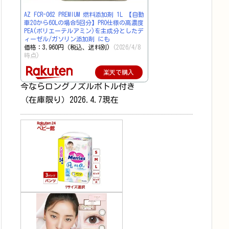
AZ FCR-062 PREMIUM 燃料添加剤 1L 【自動
車20から60Lの場合5回分】PRO仕様の高濃度
PEA(ポリエーテルアミン)を主成分としたデ
ィーゼル/ガソリン添加剤 にも
価格：3,960円（税込、送料別)
(2026/4/8
時点)
楽天で購入
今ならロングノズルボトル付き
（在庫限り）2026.4.7現在