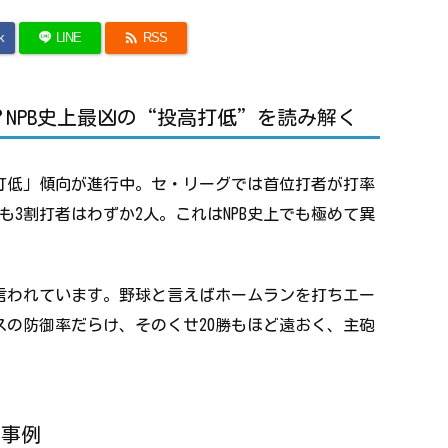

k
LINE
RSS
NPB史上最凶の“投高打低”を読み解く
高打低」傾向が進行中。セ・リーグでは首位打者が打率
3割打者はわずか2人。これはNPB史上でも極めて異
言われています。野球と言えばホームランを打ちエー
の防御率だらけ、そのくせ20勝もほど遠おく、主砲
的事例