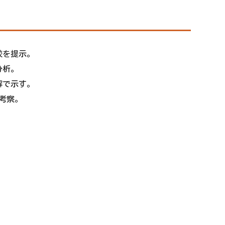
較を提示。
分析。
解で示す。
考察。