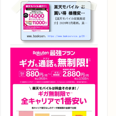
楽天モバイル お
買い得 機種変更
【楽天モバイル従業員紹
or 社員紹介 2026
介】2026年2月最新。楽天
年4月更新
モバイルで機種変更を検討
中の方必見！最大22,000
www.bookservice.jp
円割引になる、nubia S2
https://www.bookservice.jp/2025/07/06/post-48181
Rなどのお得な対象機種を
紹介します。
22000
円引き機種、続々登場！
OPPO A5 5G
#1
円
追加（2026/3）
nubia S2R (ZTE)
1円
Samsung
Galaxy A25 5G
1
円
OPPO A3 5G
1円
arrow
s We2
1円
arrows We2 Plus
#1
円
値下げ（2026/3/
3）
AQUOS sense9
3
3,900円
Phone (3a)
128GB
24,900～(値下
げ)
※iphoneは楽天モバ
イルサイトからご...