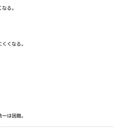
くなる。
にくくなる。
様統一は困難。