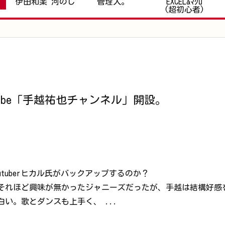
伊田和楽 河のじ
管理人。
EXCEL&ﾏｸﾛ
(超初心者)
ouTube「手越祐也チャンネル」開設。
utuberヒカル氏がバックアップするのか？
れてそれほど興味が無かったジャニーズだったが、手越は結構好
い。歌とダンスも上手く、 ...