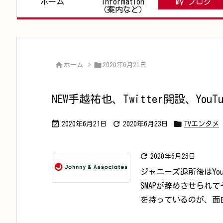
ホーム
information
My ブログ
（案内など）


ホーム
>
2020年6月21日
NEW手越祐也、Twitter開設、Y



2020年6月21日
2020年6月23日
TVエンタメ

2020年6月23日
ジャニーズ退所後はYo
SMAPが辞めさせら
を持っているのが、面白