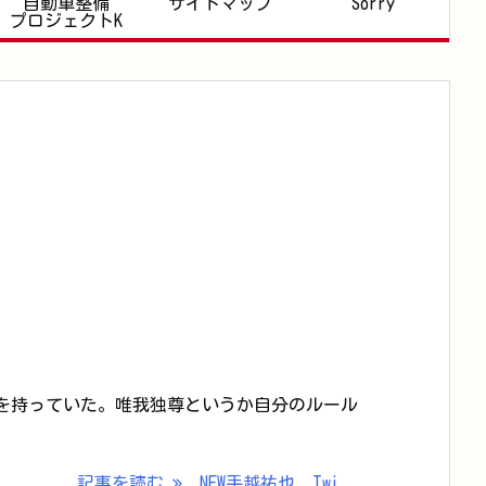
自動車整備
サイトマップ
Sorry
プロジェクトK
感を持っていた。唯我独尊というか自分のルール
記事を読む
NEW手越祐也、Twi ...