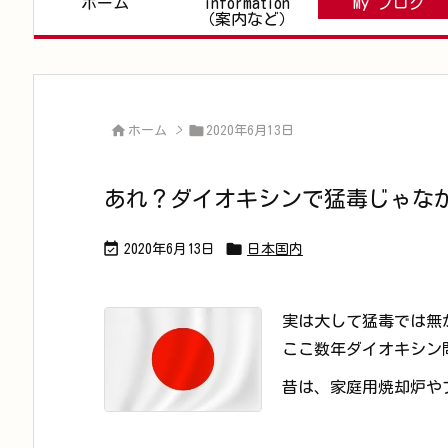
ホーム
information
My ブログ
（案内など）


ホーム
>
2020年6月13日
あれ？ダイオキシンで猛毒じゃな


2020年6月13日
日本国内
実は大して猛毒では無
ここ数年ダイオキシン
昔は、家庭用焼却炉や