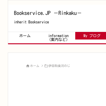
Bookservice.JP －Rinkaku－
inherit Bookservice
ホーム
information
My ブログ
（案内など）


ホーム
>
伊田和楽河のじ