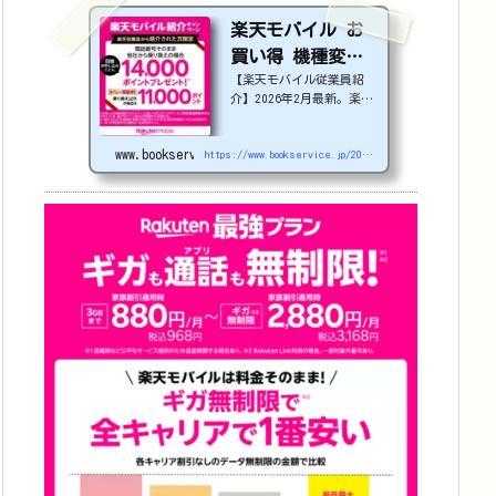
楽天モバイル お
買い得 機種変更
【楽天モバイル従業員紹
or 社員紹介 2026
介】2026年2月最新。楽天
年4月更新
モバイルで機種変更を検討
中の方必見！最大22,000
www.bookservice.jp
円割引になる、nubia S2
https://www.bookservice.jp/2025/07/06/post-48181
Rなどのお得な対象機種を
紹介します。
22000
円引き機種、続々登場！
OPPO A5 5G
#1
円
追加（2026/3）
nubia S2R (ZTE)
1円
Samsung
Galaxy A25 5G
1
円
OPPO A3 5G
1円
arrow
s We2
1円
arrows We2 Plus
#1
円
値下げ（2026/3/
3）
AQUOS sense9
3
3,900円
Phone (3a)
128GB
24,900～(値下
げ)
※iphoneは楽天モバ
イルサイトからご...