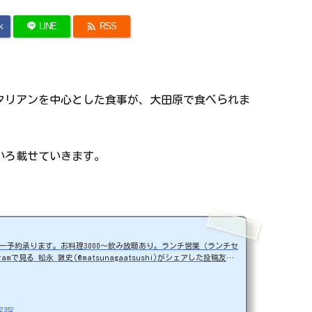

k
LINE
RSS
タリアンを中心とした食事が、大田原で食べられま
いろ載せていきます。
ー予約承ります。お料理3000〜飲み放題あり。ランチ営業（ランチセ
amで見る 松永 敦史(@matsunagaatsushi)がシェアした投稿友人
しを始めました。ランチあり居酒屋。【伊田和楽 河のじ】栃木県大
-7803-1515定休日：月・火 曜日 ※遠くからお越しの方は電話で確認して
観です。でっかいマスターまっちゃんとかわいいなっちゃん夫婦のお
-2352