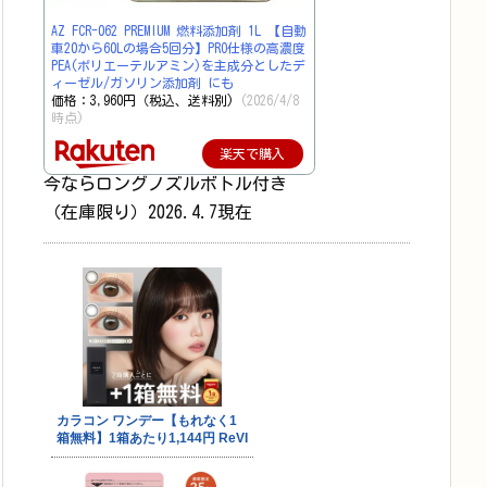
AZ FCR-062 PREMIUM 燃料添加剤 1L 【自動
車20から60Lの場合5回分】PRO仕様の高濃度
PEA(ポリエーテルアミン)を主成分としたデ
ィーゼル/ガソリン添加剤 にも
価格：3,960円（税込、送料別)
(2026/4/8
時点)
楽天で購入
今ならロングノズルボトル付き
（在庫限り）2026.4.7現在