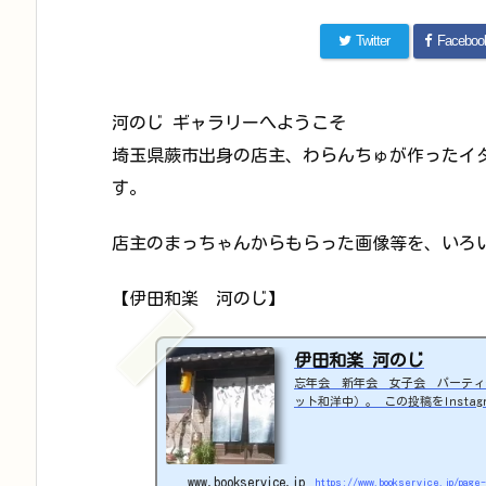
Twitter
Faceboo
河のじ ギャラリーへようこそ
埼玉県蕨市出身の店主、わらんちゅが作ったイ
す。
店主のまっちゃんからもらった画像等を、いろ
【伊田和楽 河のじ】
伊田和楽 河のじ
忘年会 新年会 女子会 パーティ
ット和洋中）。 この投稿をInstagr
が子供の頃からの夢だった里山暮ら
田原市堀之内631-2TEL : 090
ね。どんなお店？※HP管理者の主
店。埼玉県蕨市出身のマスター...
www.bookservice.jp
https://www.bookservice.jp/page