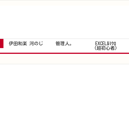
伊田和楽 河のじ
管理人。
EXCEL&ﾏｸﾛ
(超初心者)