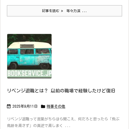
記事を読む
等々力渓 ...
リベンジ退職とは？ 以前の職場で経験したけど復旧


2025年9月11日
時事その他
リベンジ退職って言葉がちらほら聞こえ、何だろと思ったら「飛ぶ
鳥跡を濁さず」の真逆で濁しまく ...