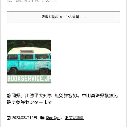
図。 誰が考えても、この ...
記事を読む
中古車業 ...
静岡県、川勝平太知事 無免許容認。中山真珠県議無免
許で免許センターまで


2023年8月12日
ChatGpt
,
お笑い議員