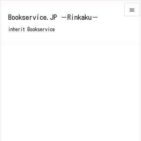

Bookservice.JP －Rinkaku－

inherit Bookservice
メニュ

前へ

次へ

検索