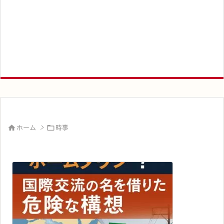


ホーム
>
時事