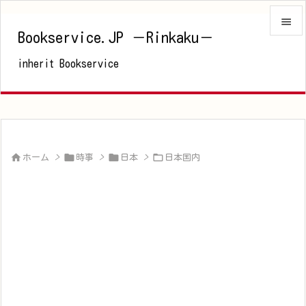

Bookservice.JP －Rinkaku－

inherit Bookservice
メニュ

サイド

前へ





ホーム
>
時事
>
日本
>
日本国内
次へ

検索