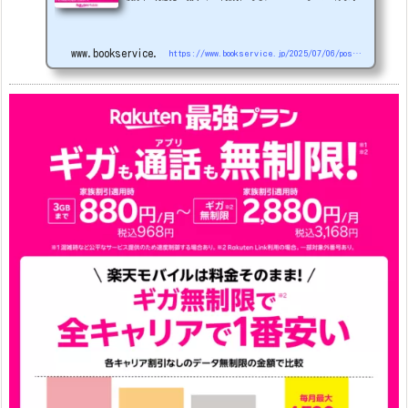
機種を紹介します。
22000円引き機種、続々登場！
OPPO A5
5G
#1円
追加（2026/3）
nubia S2R (ZTE)
1円
S
amsung Galaxy A25 5G
1円
OPPO A3 5G
1円
www.bookservice.jp
https://www.bookservice.jp/2025/07/06/post-48181
arrows We2
1円
arrows We2 Plus
#1円
値
下げ（2026/3/3）
AQUOS sense9
33,900円
Phone (3a) 128GB
24,900～(値下げ)
※iphoneは楽天モバイルサイトからご...