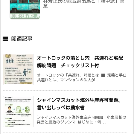
林芳正氏の総裁選出馬と「親中派」懸
念

関連記事
オートロックの落とし穴 共連れと宅配
解錠問題 チェックリスト付
オートロックの「共連れ」問題とは ■ 定義と手口
共連れとは、マンションの住人が ...
シャインマスカット海外生産許可問題、
言い出しっぺは農水省
シャインマスカット海外生産許可問題：小泉農相の
発言と農政のジレンマ はじめに：何 ...