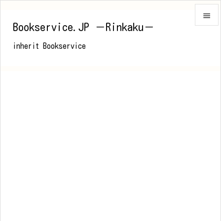

Bookservice.JP －Rinkaku－

inherit Bookservice
メニュ

前へ

次へ

検索