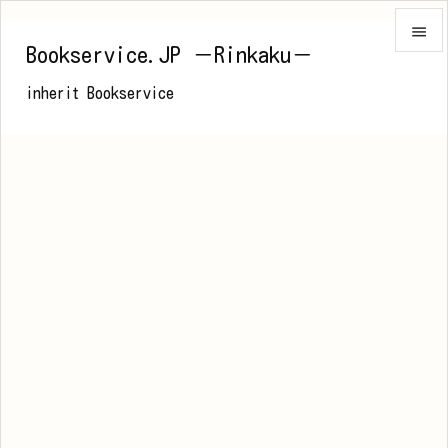

Bookservice.JP －Rinkaku－

inherit Bookservice
メニュ

前へ

次へ

検索