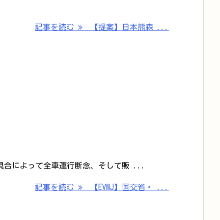
記事を読む
【提案】日本熊森 ...
合によって全車運行断念、そして販 ...
記事を読む
【EVMJ】国交省・ ...