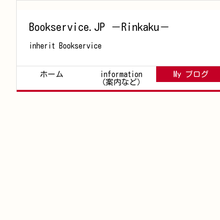
Bookservice.JP －Rinkaku－
inherit Bookservice
ホーム
information
My ブログ
（案内など）