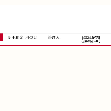
伊田和楽 河のじ
管理人。
EXCEL&ﾏｸﾛ
(超初心者)