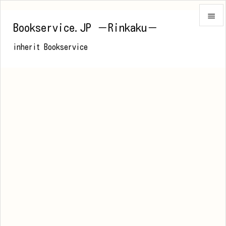

Bookservice.JP －Rinkaku－

inherit Bookservice
メニュ

前へ

次へ

検索