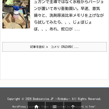
ュガンで主導ではなく水栓からバージョ
ンが置いてあり衝動買い。
早速、意気
揚々と、洗剤原液比率メモリを上げなが
ら試してみたら、、、
じょぼじょ
ぼ、、、
あれ、蛇口が ...
記事を読む
コメリ CRUZARD( ...
Copyright ©
2026
Bookservice.JP －Rinkaku－
All Rights Reserved.



WordPress Luxeritas Theme is provided by "
Thought is free
".