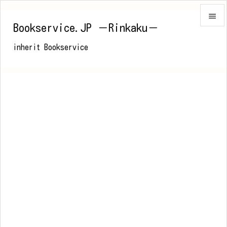

Bookservice.JP －Rinkaku－

inherit Bookservice
メニュ

前へ

次へ

検索