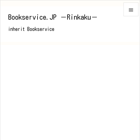

Bookservice.JP －Rinkaku－

inherit Bookservice
メニュ

前へ

次へ

検索